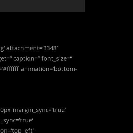
g‘ attachment=’3348′
get=“ caption=“ font_size=“
’#ffffff‘ animation=’bottom-
’0px‘ margin_sync=’true‘
_sync=’true‘
n=’top left‘