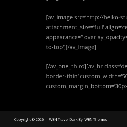
[av_image src=’http://heiko-
attachment_size=’full‘ align=’c
appearance=“ overlay_opacity=’
to-top‘][/av_image]
[/av_one_third][av_hr class=’d
border-thin‘ custom_width=’5
custom_margin_bottom=’30px‘ i
Copyright © 2026
|
WEN Travel Dark By
WEN Themes