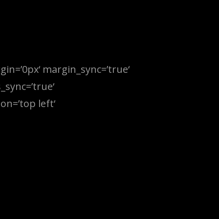
rgin=’0px‘ margin_sync=’true‘
_sync=’true‘
n=’top left‘