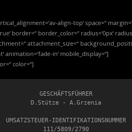
rtical_alignment=’av-align-top‘ space=“ margin=
ue‘ border=“ border_color=“ radius=’0px‘ radius
chment=“ attachment_size=“ background_positio
 animation=’fade-in‘ mobile_display=“]
or=“ color=“]
GESCHÄFTSFÜHRER

D.Stütze - A.Grzenia

UMSATZSTEUER-IDENTIFIKATIONSNUMMER

111/5809/2790