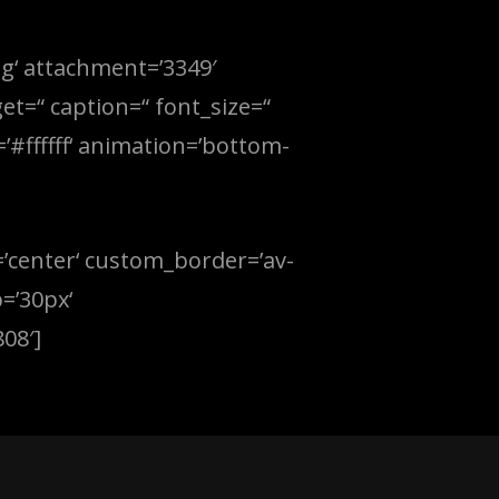
g‘ attachment=’3349′
get=“ caption=“ font_size=“
’#ffffff‘ animation=’bottom-
=’center‘ custom_border=’av-
=’30px‘
08′]