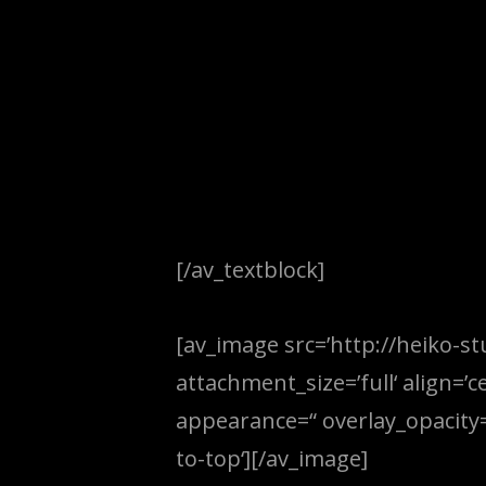
[/av_textblock]
[av_image src=’http://heiko-
attachment_size=’full‘ align=’c
appearance=“ overlay_opacity=’
to-top‘][/av_image]