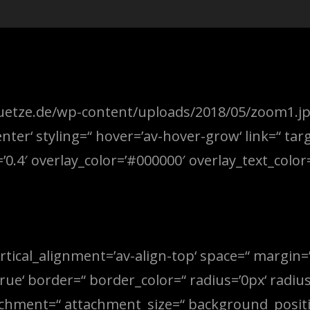
stuetze.de/wp-content/uploads/2018/05/zoom1.jp
enter‘ styling=“ hover=’av-hover-grow‘ link=“ tar
0.4′ overlay_color=’#000000′ overlay_text_color=
rtical_alignment=’av-align-top‘ space=“ margin=
ue‘ border=“ border_color=“ radius=’0px‘ radius
chment=“ attachment_size=“ background_positio