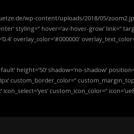
stuetze.de/wp-content/uploads/2018/05/zoom2.jp
enter‘ styling=“ hover=’av-hover-grow‘ link=“ tar
0.4′ overlay_color=’#000000′ overlay_text_color=
efault‘ height=’50‘ shadow=’no-shadow‘ position
0px‘ custom_border_color=“ custom_margin_top
con_select=’yes‘ custom_icon_color=“ icon=’ue8