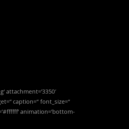
g‘ attachment=’3350′
get=“ caption=“ font_size=“
’#ffffff‘ animation=’bottom-