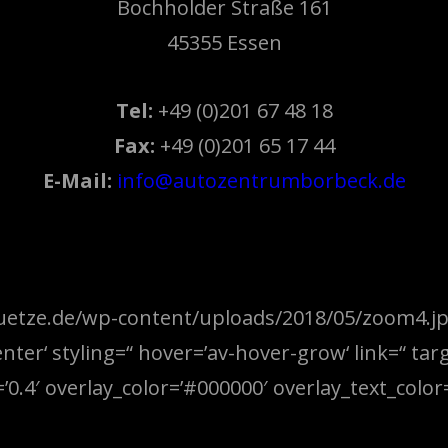
Bochholder Straße 161
45355 Essen
Tel:
+49 (0)201 67 48 18
Fax:
+49 (0)201 65 17 44
E-Mail:
info@autozentrumborbeck.de
stuetze.de/wp-content/uploads/2018/05/zoom4.jp
enter‘ styling=“ hover=’av-hover-grow‘ link=“ tar
0.4′ overlay_color=’#000000′ overlay_text_color=