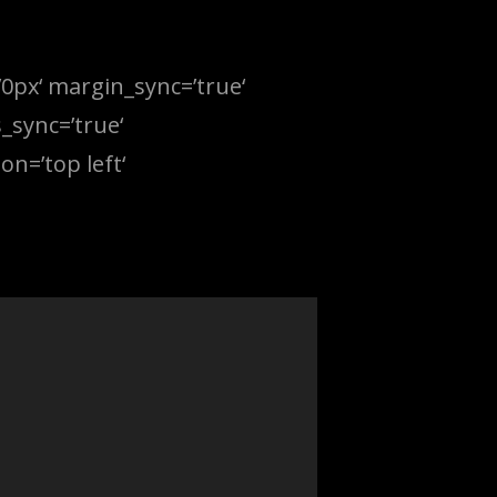
’0px‘ margin_sync=’true‘
_sync=’true‘
n=’top left‘