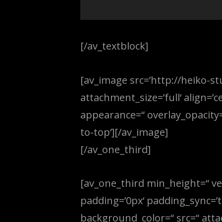
[/av_textblock]
[av_image src=’http://heiko-
attachment_size=’full‘ align=’c
appearance=“ overlay_opacity=’
to-top‘][/av_image]
[/av_one_third]
[av_one_third min_height=“ ve
padding=’0px‘ padding_sync=’tr
background_color=“ src=“ atta