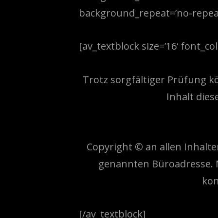
background_repeat=’no-repeat‘
[av_textblock size=’16‘ font_col
Trotz sorgfältiger Prüfung k
Inhalt dies
Copyright © an allen Inhalt
genannten Büroadresse. 
kom
[/av_textblock]