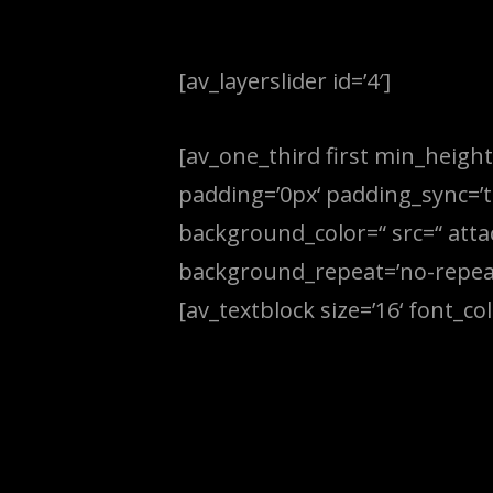
[av_layerslider id=’4′]
[av_one_third first min_height
padding=’0px‘ padding_sync=’tr
background_color=“ src=“ atta
background_repeat=’no-repeat‘
[av_textblock size=’16‘ font_col