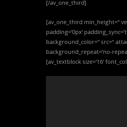
[/av_one_third]
[av_one_third min_height=“ ve
padding=’0px‘ padding_sync=’tr
background_color=“ src=“ atta
background_repeat=’no-repeat‘
[av_textblock size=’16‘ font_col