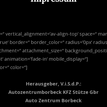
=“ vertical_alignment=’av-align-top‘ space=“ ma
ue‘ border=“ border_color=“ radius=’0px‘ radius
chment=“ attachment_size=“ background_positio
 animation=’fade-in‘ mobile_display=“]
or=“ color=“]
Herausgeber, V.i.S.d.P.:
Autozentrumborbeck KFZ Stütze Gbr
Auto Zentrum Borbeck